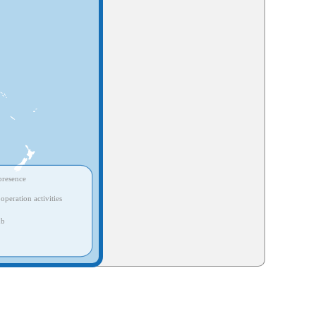
resence
ooperation activities
ub