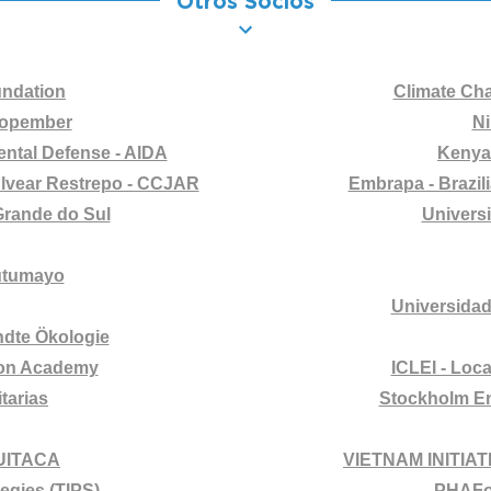
Otros Socios
undation
Climate Ch
 Nopember
Ni
ental Defense - AIDA
Kenya 
lvear Restrepo - CCJAR
Embrapa - Brazil
Grande do Sul
Univers
Putumayo
Universida
andte Ökologie
tion Academy
ICLEI - Loca
tarias
Stockholm En
UITACA
VIETNAM INITIAT
tegies (TIPS)
PHAFo