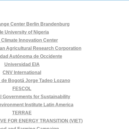
ange Center Berlin Brandenburg
le University of Nigeria
Climate Innovation Center
ian Agricultural Research Corporation
idad Autónoma de Occidente
Universidad EIA
CNV International
d de Bogotá Jorge Tadeo Lozano
FESCOL
l Governments for Sustainability
vironment Institute Latin America
TERRAE
IVE FOR ENERGY TRANSITION (VIET)
od and Farming Campaign