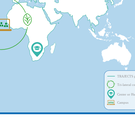
TRAJECTS p
Tri-lateral c
Center or H
Campus