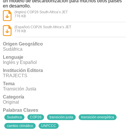
un modelo de descarbonización para muchos otros países
en desarrollo.
(Ingles) COP26 South Africa’s JET
776 KB
(Español) COP26 South Africa’s JET
776 KB
Origen Geográfico
Sudáfrica
Lenguaje
Inglés y Español
Institución Editora
TRAJECTS
Tema
Transición Justa
Categoría
Original
Palabras Claves
Sudafrica
COP26
transición justa
transición energética
cambio climático
UNFCCC