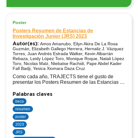
Poster
Posters Resumen de Estancias de
Investigación Junior (JRS) 2023
Autor(es):
Amos Amanubo, Eilyn Akira De La Rosa
Guzmán, Elizabeth Gallego Herrera, Hernaliz J. Vázquez
Torres, Juan Andrés Estrada Walker, Kevin Albarrán
Rebaza, Leidy López Toro, Monique Roque, Natali López
Toro, Nicolas Malz, Ntebatse Rachidi, Pape Abdel Kader
Fall Badji, Yesica Xiomara Daza Cruz
Como cada año, TRAJECTS tiene el gusto de
presentar los Posters Resumen de las Estancias de
Investigación Junior del año 2023.
Palabras claves
beca
resumen
poster
2023
JRS