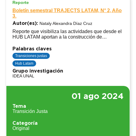
Reporte
Boletín semestral TRAJECTS LATAM, N° 2, Año
3.
Autor(es):
Nataly Alexandra Díaz Cruz
Reporte que visibiliza las actividades que desde el
HUB LATAM aportan a la construcción de
TRAJECTS como red transnacional enfocada en
las transiciones justas hacia la sustentabilidad.
Palabras claves
Transiciones justas
Hub Latam
Grupo investigación
IDEA UNAL
01 ago 2024
Tema
Transición Justa
Categoría
Original