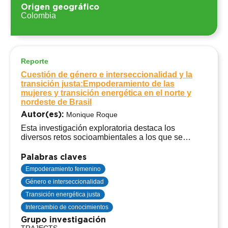
Origen geográfico
Colombia
Reporte
Cuestión de género e interseccionalidad y la
transición justa:Empoderamiento de las
mujeres y transición energética en el norte y
nordeste de Brasil
Autor(es):
Monique Roque
Esta investigación exploratoria destaca los
diversos retos socioambientales a los que se
enfrentan las mujeres en las regiones del norte y
noreste de Brasil. Identifica posibles limitaciones y
Palabras claves
oportunidades para que el sector filantrópico se
Empoderamiento femenino
comprometa con la transición energética justa
Género e interseccionalidad
desde una perspectiva basada en el género y la
interseccionalidad en el país. El objetivo es ampliar
Transición energética justa
el intercambio de conocimientos y facilitar el
Intercambio de conocimientos
aprendizaje compartido entre Brasil y Alemania.
Grupo investigación