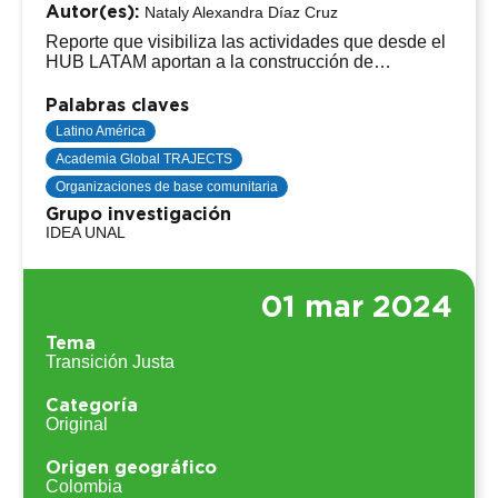
Autor(es):
Nataly Alexandra Díaz Cruz
Reporte que visibiliza las actividades que desde el
HUB LATAM aportan a la construcción de
TRAJECTS como red transnacional enfocada en
las transiciones justas hacia la sustentabilidad.
Palabras claves
Latino América
Academia Global TRAJECTS
Organizaciones de base comunitaria
Grupo investigación
IDEA UNAL
01 mar 2024
Tema
Transición Justa
Categoría
Original
Origen geográfico
Colombia